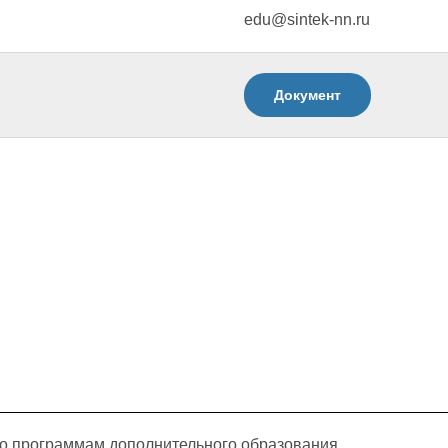
edu@sintek-nn.ru
Документ
по программам дополнительного образования